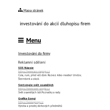
Mapa stránek
investování do akcií dluhopisu firem
Menu
Investování do firmy
Reklamní sdělení
SOS Nápoje
https://www.sos-napoje.cz
Cola, rum, před váš dům. Rozvoz Alko-nealko! Uničov,
Šternberk a okolí.
Svetsingle-svět osamělých
https://www.svet-single.cz
Svět osamělých lidí.Poznatky a rady.
Grafika Gongi
https://www.gongi.cz
Výroba a prodej dárkových předmětů